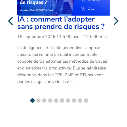
er
Afterwork
ues ?
17 septembre 2026
19 h 00 min
- 22 h 00 min
h 30 min
L’équipe des Entrepreneurs Paris se réjouit de 
vous accueillir dans une atmosphère conviviale 
impose 
et chaleureuse.
ble, 
e travail 
énéralise 
souvent 