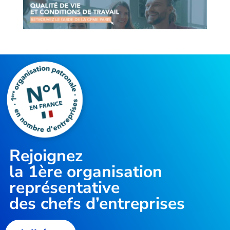
Rejoignez
la
1ère organisation
représentative
des chefs d’entreprises