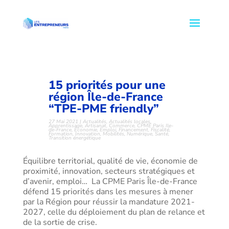
15 priorités pour une
région Île-de-France
“TPE-PME friendly”
27 Mai 2021
|
Actualités
,
Actualités locales
,
Apprentissage
,
Artisanat
,
Commerce
,
CPME Paris Ile-
de-France
,
Économie
,
Emploi
,
Financement
,
Fiscalité
,
Formation
,
Innovation
,
Mobilités
,
Numérique
,
Santé
,
Transition énergétique
Équilibre territorial, qualité de vie, économie de
proximité, innovation, secteurs stratégiques et
d’avenir, emploi… La CPME Paris Île-de-France
défend 15 priorités dans les mesures à mener
par la Région pour réussir la mandature 2021-
2027, celle du déploiement du plan de relance et
de la sortie de crise.