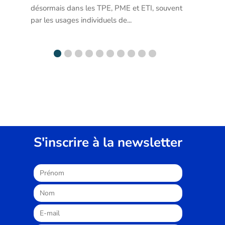
à de
t 
S'inscrire à la newsletter
S'inscrire