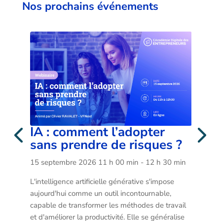
Nos prochains événements
Afterwork
L
?
17 septembre 2026
19 h 00 min
- 22 h 00 min
21 
202
min
L’équipe des Entrepreneurs Paris se réjouit de 
vous accueillir dans une atmosphère conviviale 
Le C
et chaleureuse.
pren
méth
ail 
plan
ise 