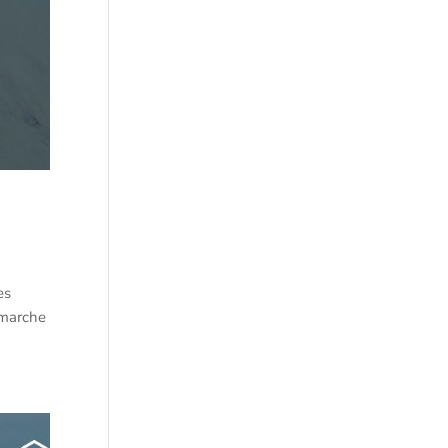
es
émarche