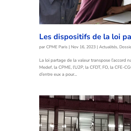
Les dispositifs de la loi p
par
CPME Paris
|
Nov 16, 2023
|
Actualités
,
Dossi
La loi partage de la valeur transpose l’accord n
Medef, la CPME, l’U2P, la CFDT, FO, la CFE-CGC 
d’entre eux a pour...