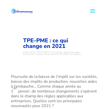
TPE-PME : ce qui
change en 2021
8 Jan 2021
|
#COVID19
,
Actualités
,
Apprentissage
,
Économie
,
Emploi
,
Financement
,
Fiscalité
,
Formation
Poursuite de la baisse de l’impôt sur les sociétés,
baisse des impôts de production, nouvelles aides
à l’embauche… Comme chaque année au
er
1
janvier, de nombreux changements s’opèrent
dans le champ des règles applicables aux
entreprises. Quelles sont les principales
nouveautés pour 2021 ?