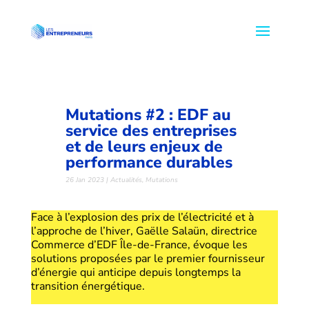
Mutations #2 : EDF au
service des entreprises
et de leurs enjeux de
performance durables
26 Jan 2023
|
Actualités
,
Mutations
Face à l’explosion des prix de l’électricité et à
l’approche de l’hiver, Gaëlle Salaün, directrice
Commerce d’EDF Île-de-France, évoque les
solutions proposées par le premier fournisseur
d’énergie qui anticipe depuis longtemps la
transition énergétique.