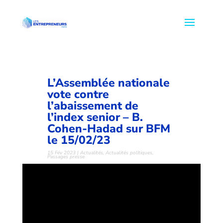
L’Assemblée nationale
vote contre
l’abaissement de
l’index senior – B.
Cohen-Hadad sur BFM
le 15/02/23
15 Fév 2023
|
Actualités
,
Actualités politiques
,
Passages presse