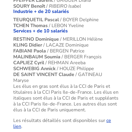
PFEIFFER Laurent
/
GRIGUER Diana
SOURY Benoît
/
RIBEIRO Isabel
Industrie + de 20 salariés
TEURQUETIL Pascal
/ BOYER Delphine
TCHEN Thomas
/ LEBON Yveline
Services + de 10 salariés
RESTINO Dominique
/ MERILLON Hélène
KLING Didier
/ LACAZE Dominique
FABIANI Paola
/ BERGEN Patrice
MALINBAUM Soumia
/ BERGER François
CAPLIEZ Cyril
/ REHMAN Areeba
SCHWEBIG Annick
/ HOUZE Philippe
DE SAINT VINCENT Claude
/ GATINEAU
Maryse
Les élus en gras sont élus à la CCI de Paris et
titulaires à la CCI Paris Ile-de-France. Les élus en
italiques sont élus à la CCI de Paris et suppléants
à la CCI Paris Ile-de-France. Les autres élus sont
élus à la CCI de Paris uniquement.
Les résultats détaillés sont disponibles sur
ce
lien
.