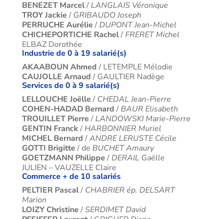
BENEZET Marcel
/
LANGLAIS Véronique
TROY Jackie
/
GRIBAUDO Joseph
PERRUCHE Aurélie
/
DUPONT Jean-Michel
CHICHEPORTICHE Rachel
/
FRERET Michel
ELBAZ Dorothée
Industrie de 0 à 19 salarié(s)
AKAABOUN Ahmed
/ LETEMPLE Mélodie
CAUJOLLE Arnaud
/ GAULTIER Nadège
Services de 0 à 9 salarié(s)
LELLOUCHE Joëlle
/
CHEDAL Jean-Pierre
COHEN-HADAD Bernard
/
BAUR Elisabeth
TROUILLET Pierre
/
LANDOWSKI Marie-Pierre
GENTIN Franck
/
HARBONNIER Muriel
MICHEL Bernard
/
ANDRE LERUSTE Cécile
GOTTI Brigitte
/ de
BUCHET Amaury
GOETZMANN Philippe
/
DERAIL Gaëlle
JULIEN – VAUZELLE Claire
Commerce + de 10 salariés
PELTIER Pascal
/
CHABRIER ép. DELSART
Marion
LOIZY Christine
/
SERDIMET David