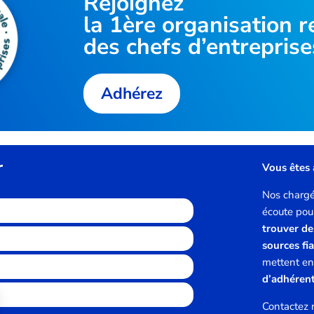
Rejoignez
la
1ère organisation
r
des chefs d’entreprise
Adhérez
r
Vous êtes 
Nos chargés
écoute po
trouver de
sources fi
mettent en
d’adhéren
Contactez 