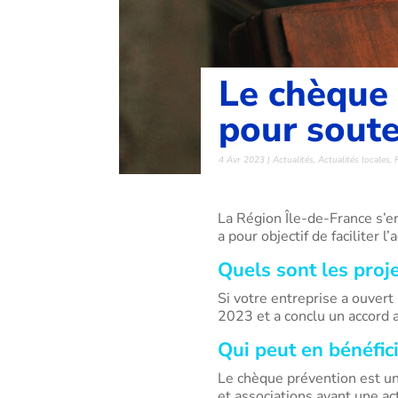
Le chèque 
pour souten
4 Avr 2023
|
Actualités
,
Actualités locales
,
La Région Île-de-France s’en
a pour objectif de faciliter
Quels sont les proje
Si votre entreprise a ouvert
2023 et a conclu un accord a
Qui peut en bénéfici
Le chèque prévention est un
et associations ayant une ac