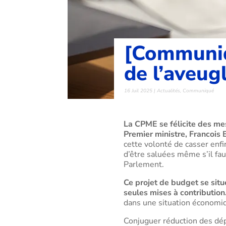
[Communiqu
de l’aveug
16 Juil 2025
|
Actualités
,
Communiqué
La CPME se félicite des me
Premier ministre, Francois 
cette volonté de casser enf
d’être saluées même s’il fau
Parlement.
Ce projet de budget se situ
seules mises à contribution
dans une situation économiqu
Conjuguer réduction des dé