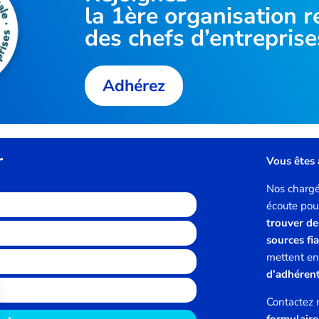
la
1ère organisation
r
des chefs d’entreprise
Adhérez
r
Vous êtes 
Nos chargés
écoute po
trouver de
sources fi
mettent en
d’adhéren
Contactez 
formulair